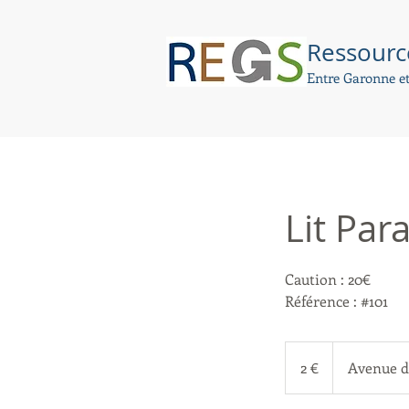
Ressourc
Entre Garonne et
Lit Par
Caution : 20€
Référence : #101
2
euros
2 €
Avenue 